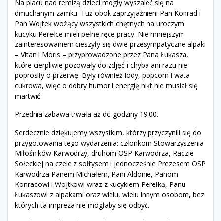
Na placu nad remizą dzieci mogły wyszaleć się na
dmuchanym zamku. Tuż obok zaprzyjaźnieni Pan Konrad i
Pan Wojtek wożący wszystkich chętnych na uroczym
kucyku Perełce mieli pełne ręce pracy. Nie mniejszym
zainteresowaniem cieszyły się dwie przesympatyczne alpaki
– Vitan i Moris – przyprowadzone przez Pana Łukasza,
które cierpliwie pozowały do zdjęć i chyba ani razu nie
poprosiły o przerwę. Były również lody, popcorn i wata
cukrowa, więc o dobry humor i energię nikt nie musiał się
martwić.
Przednia zabawa trwała aż do godziny 19.00.
Serdecznie dziękujemy wszystkim, którzy przyczynili się do
przygotowania tego wydarzenia: członkom Stowarzyszenia
Miłośników Karwodrzy, druhom OSP Karwodrza, Radzie
Sołeckiej na czele z sołtysem i jednocześnie Prezesem OSP
Karwodrza Panem Michałem, Pani Aldonie, Panom
Konradowi i Wojtkowi wraz z kucykiem Perełką, Panu
Łukaszowi z alpakami oraz wielu, wielu innym osobom, bez
których ta impreza nie mogłaby się odbyć.