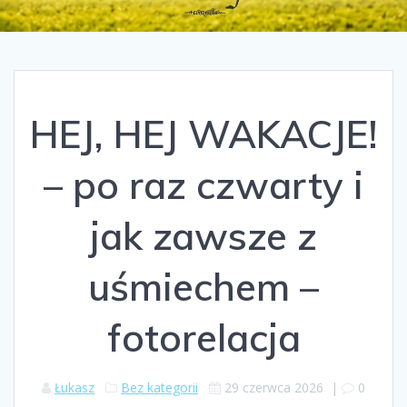
HEJ, HEJ WAKACJE!
– po raz czwarty i
jak zawsze z
uśmiechem –
fotorelacja
Łukasz
Bez kategorii
29 czerwca 2026
|
0