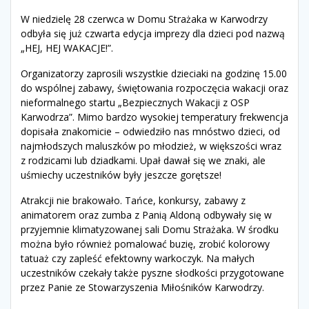
W niedzielę 28 czerwca w Domu Strażaka w Karwodrzy
odbyła się już czwarta edycja imprezy dla dzieci pod nazwą
„HEJ, HEJ WAKACJE!”.
Organizatorzy zaprosili wszystkie dzieciaki na godzinę 15.00
do wspólnej zabawy, świętowania rozpoczęcia wakacji oraz
nieformalnego startu „Bezpiecznych Wakacji z OSP
Karwodrza”. Mimo bardzo wysokiej temperatury frekwencja
dopisała znakomicie – odwiedziło nas mnóstwo dzieci, od
najmłodszych maluszków po młodzież, w większości wraz
z rodzicami lub dziadkami. Upał dawał się we znaki, ale
uśmiechy uczestników były jeszcze gorętsze!
Atrakcji nie brakowało. Tańce, konkursy, zabawy z
animatorem oraz zumba z Panią Aldoną odbywały się w
przyjemnie klimatyzowanej sali Domu Strażaka. W środku
można było również pomalować buzię, zrobić kolorowy
tatuaż czy zapleść efektowny warkoczyk. Na małych
uczestników czekały także pyszne słodkości przygotowane
przez Panie ze Stowarzyszenia Miłośników Karwodrzy.