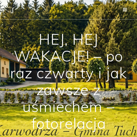
Przejdź
do
treści
HEJ, HEJ
WAKACJE! – po
raz czwarty i jak
zawsze z
uśmiechem –
fotorelacja