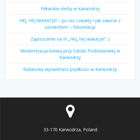
Piłkarskie derby w Karwodrzy
HEJ, HEJ WAKACJE! – po raz czwarty i jak zawsze z
uśmiechem – fotorelacja
Zaproszenie na IV „Hej, hej wakacje!” :)
Modernizacja boiska przy Szkole Podstawowej w
Karwodrzy
Radarowy wyświetlacz prędkości w Karwodrzy
33-170 Karwodrza, Poland