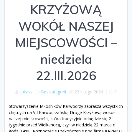
KRZYŻOWĄ
WOKÓŁ NASZEJ
MIEJSCOWOŚCI –
niedziela
22.III.2026
Łukasz
Bez kategorii
23 lutego 2026
|
0
Stowarzyszenie Miłośników Karwodrzy zaprasza wszystkich
chętnych na VII Karwodrzańską Drogę Krzyżową wokół
naszej miejscowości, która tradycyjnie odbędzie się 2
tygodnie przed Wielkanocą, czyli w niedzielę 22 marca o
godz. 14:00. Rozpoczęcie i zakończenie pod firmą KARMOT