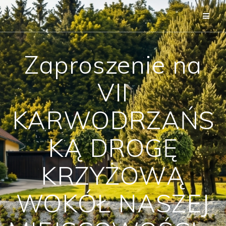
Przejdź
do
treści
Zaproszenie na
VII
KARWODRZAŃS
KĄ DROGĘ
KRZYŻOWĄ
WOKÓŁ NASZEJ