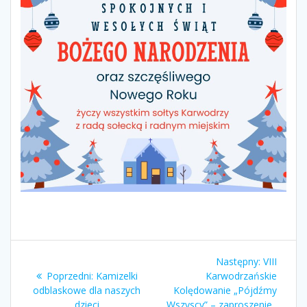
Nawigacja
Następny
Następny:
VIII
wpisu
Poprzedni
wpis:
Poprzedni:
Kamizelki
Karwodrzańskie
wpis:
odblaskowe dla naszych
Kolędowanie „Pójdźmy
dzieci
Wszyscy” – zaproszenie