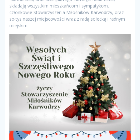
składają wszystkim mieszkańcom i sympatykom,
członkowie Stowarzyszenia Miłośników Karwodrzy, oraz
sołtys naszej miejscowości wraz z radą sołecką i radnym
miejskim.