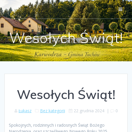
Przejdź
do
treści
Wesołych Świąt!
Wesołych Świąt!
Łukasz
Bez kategorii
22 grudnia 2024
|
0
Spokojnych, rodzinnych i radosnych Świąt Bożego
Narodzenia, oraz szczęśliwego Nowego Roku 2025,