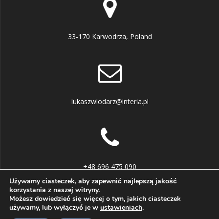
33-170 Karwodrza, Poland
lukaszwlodarz@interia.pl
+48 696 475 090
Używamy ciasteczek, aby zapewnić najlepszą jakość
korzystania z naszej witryny.
Możesz dowiedzieć się więcej o tym, jakich ciasteczek
używamy, lub wyłączyć je w
ustawieniach
.
© 2026 . Zbudowano przy użyciu WordPressa i
motywu