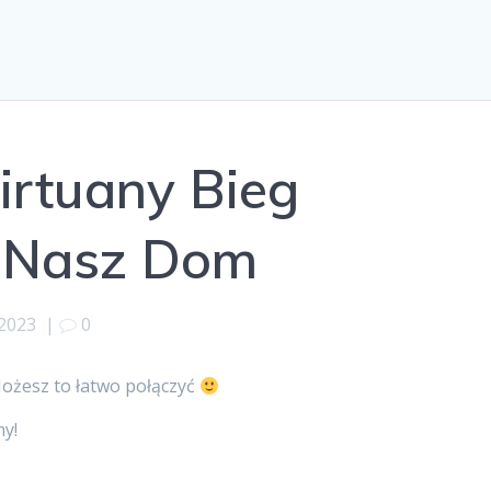
irtuany Bieg
 Nasz Dom
 2023
|
0
Możesz to łatwo połączyć
my!