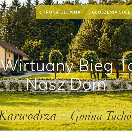
STRONA GŁÓWNA
OGŁOSZENIA SOŁE
I Wirtuany Bieg 
Nasz Dom