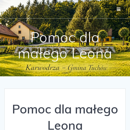
Przejdź
do
treści
Pomoc dla
małego Leona
Pomoc dla małego
Leona