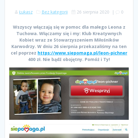
Łukasz
Bez kategorii
26 sierpnia 2020
|
0
Wszyscy włączają się w pomoc dla małego Leona z
Tuchowa. Włączamy się i my: Klub Kreatywnych
Kobiet wraz ze Stowarzyszeniem Miłośników
Karwodrzy. W dniu 26 sierpnia przekazaliśmy na ten
cel poprzez
https://www.siepomaga.pl/leon-pichner
400 zł. Nie bądź obojętny. Pomóż i Ty!