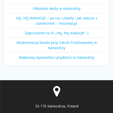
Piłkarskie derby w Karwodrzy
HEJ, HEJ WAKACJE! – po raz czwarty i jak zawsze z
uśmiechem – fotorelacja
Zaproszenie na IV „Hej, hej wakacje!” :)
Modernizacja boiska przy Szkole Podstawowej w
Karwodrzy
Radarowy wyświetlacz prędkości w Karwodrzy
33-170 Karwodrza, Poland