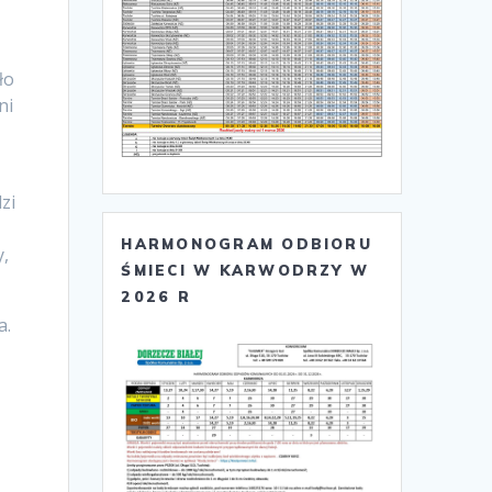
ło
ni
zi
HARMONOGRAM ODBIORU
y,
ŚMIECI W KARWODRZY W
2026 R
a.