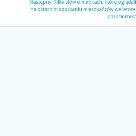
Następny
Następny:
Kilka słów o mapkach, które oglądal
wpis:
na ostatnim spotkaniu mieszkańców we wtore
październik