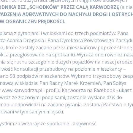
akaz ruchu dużych aut ciężarowych i ciągników siodłowych
DNIKA BEZ „SCHODKÓW” PRZEZ CAŁĄ KARWODRZĘ
(a nie
ADZENIA ADEKWATNYCH DO NACHYŁU DROGI I OSTRYC
W OGRANICZEŃ PRĘDKOŚCI.
 pisma z pytaniami i wnioskami do trzech podmiotów: Pana
rza Adama Drogosia i Pana Dyrektora Powiatowego Zarząd
ia, które zostały zadane przez mieszkańców poprzez stronę
ook, a przegłosowane na spotkaniu. Wyraża ono również nas
ia się ruchu szczególnie dużych pojazdów na naszej drodze
liwość konsultacji przebudowy na poziomie mieszkańcy –
rano 58 podpisów mieszkańców. Wybrano trzyosobowy zesp
onawcą w składzie: Pan Radny Marek Krzemień, Pan Sołtys
y www.karwodrza.pl i profilu Karwodrza na Facebook Łukasz
 wraz ze złożonymi podpisami, zostanie wysłane dziś do
maniu odpowiedzi na zadane pytania, zostaną Państwo o t
owani w tym samym miejscu.
zystkim za wczorajsze spotkanie i aktywność.