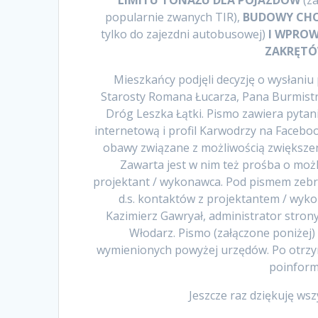
LIMITU TONAŻU DLA POJAZDÓW
(z
popularnie zwanych TIR),
BUDOWY CHO
tylko do zajezdni autobusowej)
I WPROW
ZAKRĘTÓ
Mieszkańcy podjęli decyzję o wysłaniu
Starosty Romana Łucarza, Pana Burmist
Dróg Leszka Łątki. Pismo zawiera pytan
internetową i profil Karwodrzy na Faceb
obawy związane z możliwością zwiększen
Zawarta jest w nim też prośba o moż
projektant / wykonawca. Pod pismem zeb
d.s. kontaktów z projektantem / wyk
Kazimierz Gawryał, administrator stron
Włodarz. Pismo (załączone poniżej)
wymienionych powyżej urzędów. Po otrzy
poinform
Jeszcze raz dziękuję ws