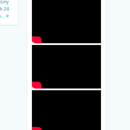
iśmy
k 24
a…