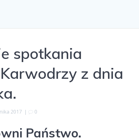
e spotkania
Karwodrzy z dnia
ka.
nika 2017
|
0
wni Państwo.