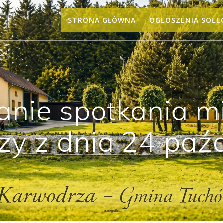
STRONA GŁÓWNA
OGŁOSZENIA SOŁE
nie spotkania m
y z dnia 24 paźd