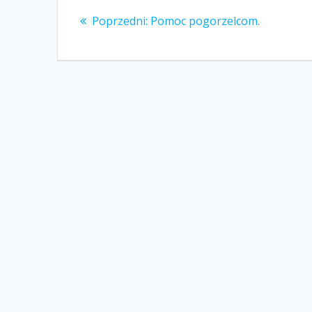
Poprzedni
wpisu
Poprzedni:
Pomoc pogorzelcom.
wpis: