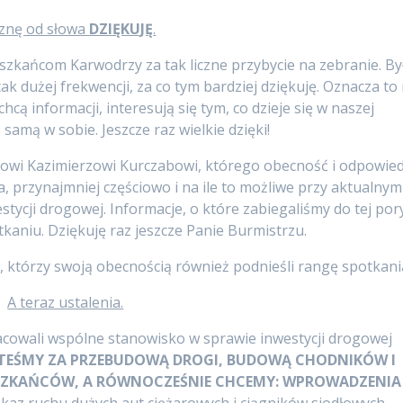
znę od słowa
DZIĘKUJĘ
.
zkańcom Karwodrzy za tak liczne przybycie na zebranie. By
ak dużej frekwencji, za co tym bardziej dziękuję. Oznacza to 
chcą informacji, interesują się tym, co dzieje się w naszej
ą samą w sobie. Jeszcze raz wielkie dzięki!
zowi Kazimierzowi Kurczabowi, którego obecność i odpowied
 przynajmniej częściowo i na ile to możliwe przy aktualnym
stycji drogowej. Informacje, o które zabiegaliśmy do tej por
tkaniu. Dziękuję raz jeszcze Panie Burmistrzu.
j, którzy swoją obecnością również podnieśli rangę spotkani
A teraz ustalenia.
cowali wspólne stanowisko w sprawie inwestycji drogowej
STEŚMY ZA PRZEBUDOWĄ DROGI, BUDOWĄ CHODNIKÓW I
ESZKAŃCÓW, A RÓWNOCZEŚNIE CHCEMY: WPROWADZENIA