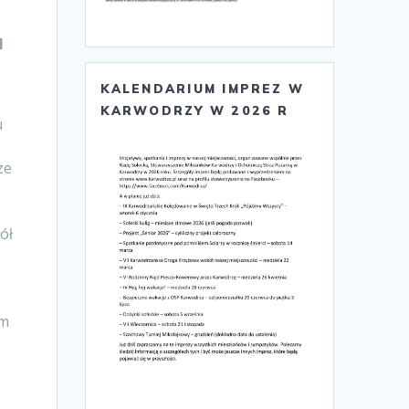
H
KALENDARIUM IMPREZ W
KARWODRZY W 2026 R
u
ze
.
ół
ym