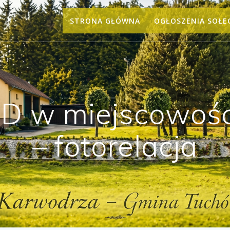
STRONA GŁÓWNA
OGŁOSZENIA SOŁE
D w miejscowości
– fotorelacja