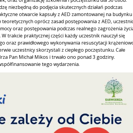
k, oraz organizację szkolenia i poczęstunku dla 30 osób.
edzę niezbędną do podjęcia skutecznych działań podczas
praktyczne otwarcie kapsuły z AED zamontowanej na budynku
 teoretycznych oprócz zasad postępowania z AED, uczestni
omocy oraz postępowania podczas realnego zagrożenia życia
 trakcie praktycznej części każdy uczestnik nauczył się
o oraz prawidłowego wykonywania resuscytacji krążeniow
wie uczestnicy skorzystali z ciepłego poczęstunku. Całe
za Pan Michał Mikos i trwało ono ponad 3 godziny.
spółfinansowanie tego wydarzenia.