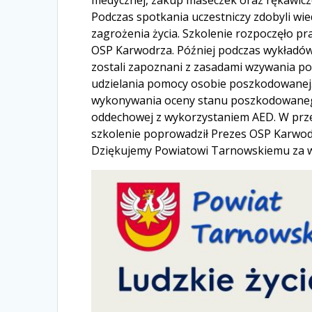
medycznej, zakup maseczek oraz rękawicze
Podczas spotkania uczestniczy zdobyli wi
zagrożenia życia. Szkolenie rozpoczęło 
OSP Karwodrza. Później podczas wykładów
zostali zapoznani z zasadami wzywania p
udzielania pomocy osobie poszkodowanej. W
wykonywania oceny stanu poszkodowaneg
oddechowej z wykorzystaniem AED. W przer
szkolenie poprowadził Prezes OSP Karwodr
Dziękujemy Powiatowi Tarnowskiemu za w