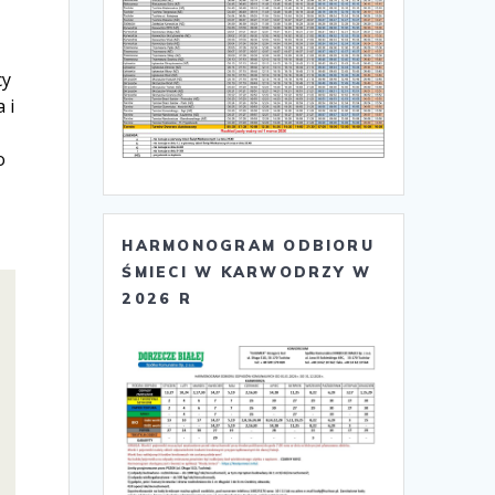
cy
 i
o
HARMONOGRAM ODBIORU
ŚMIECI W KARWODRZY W
2026 R