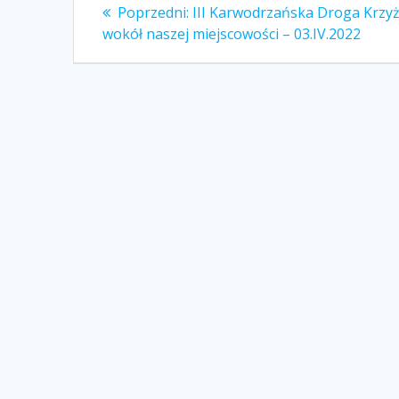
Nawigacja
Poprzedni
Poprzedni:
III Karwodrzańska Droga Krzy
wpis:
wpisu
wokół naszej miejscowości – 03.IV.2022