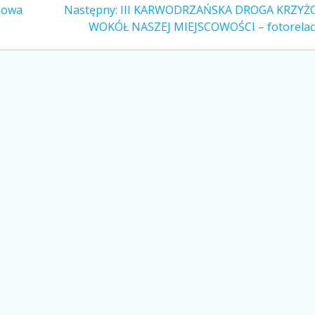
Następny
żowa
Następny:
III KARWODRZAŃSKA DROGA KRZY
wpis:
WOKÓŁ NASZEJ MIEJSCOWOŚCI – fotorelac