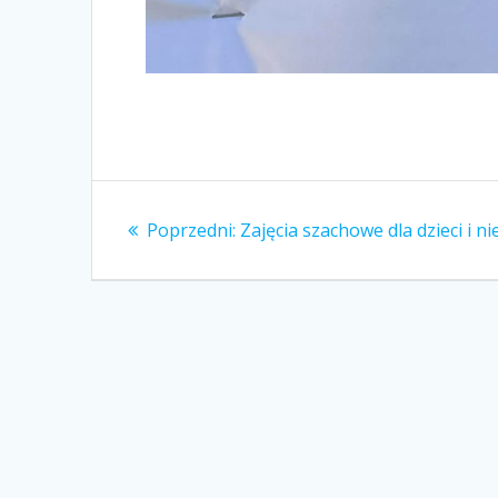
Nawigacja
Poprzedni
Poprzedni:
Zajęcia szachowe dla dzieci i ni
wpisu
wpis: