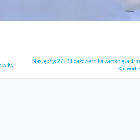
Następny
Następny:
27 i 28 października zamknięta dro
e tylko
wpis:
Karwodrz