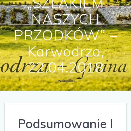
„SZLAKIEM
NASZYCH
PRZODKÓW” –
Karwodrza,
22.04.2018
Podsumowanie I