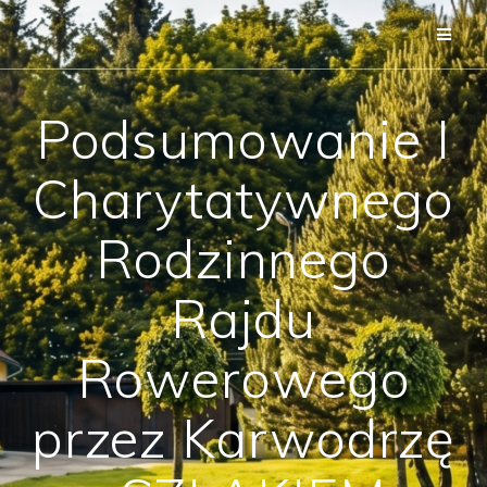
Przejdź
do
treści
Podsumowanie I
Charytatywnego
Rodzinnego
Rajdu
Rowerowego
przez Karwodrzę