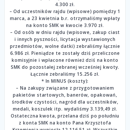
4.300 zł.
– Od uczestników rajdu (wpisowe) pomiędzy 1
marca, a 23 kwietnia b.r. otrzymaliśmy wpłaty
na konto SMK w kwocie 3.970 zł.
– Od osób w dniu rajdu (wpisowe, zakup ciast
i innych pyszności, licytacja wystawionych
przedmiotów, wolne datki) zebraliśmy łącznie
6.986 zł. Pieniądze te zostały dziś przeliczone
komisyjnie i wpłacone również dziś na konto
SMK do pozostałej zebranej wcześniej kwoty.
Łącznie zebraliśmy 15.256 zł.
* In MINUS (koszty):
– Na zakupy związane z przygotowaniem
pakietów startowych, banerów, opakowań,
środków czystości, nagród dla uczestników,
medali, koszulek itp. wydaliśmy 3.139,49 zł.
Ostateczna kwota, przelana dziś po południu
z konta SMK na konto Pana Krzysztofa
Krzemienia wyniosła 12.116,51 zł. Wszystkie