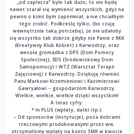
„od zaplecza” było tak dużo, to nie będę
nawet starał się wymienić wszystkich, gdyż na
pewno o kimś bym zapomniał, a nie chciałbym
tego zrobić. Podkreślę tylko, (bo czuję
wewnętrznie taką potrzebę), że nie udałoby
się wszystko tak dobrze gdyby nie Panie z KKK
(Kreatywny Klub Kobiet) z Karwodrzy, oraz
wesoła gromadka z DPS (Dom Pomocy
Społecznej), ŚDS (Środowiskowy Dom
Samopomocy) i WTZ (Warsztat Terapii
Zajęciowej) z Karwodrzy. Dziękuję również
Panu Markowi Krzemieniowi i Kazimierzowi
Gawryałowi – gospodarzom Karwodrzy.
Wielkie, wielkie, wielkie dzięki wszystkim!
A teraz cyfry:
* In PLUS (wpłaty, datki itp.):
– Od sponsorów (instytucje), poza dobrami
rzeczowymi produkowanymi przez ww.
otrzymaliśmy wpłaty na konto SMK w kwocie