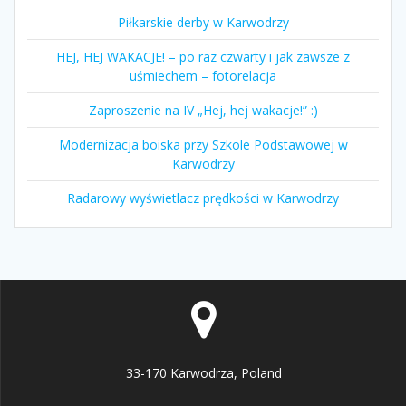
Piłkarskie derby w Karwodrzy
HEJ, HEJ WAKACJE! – po raz czwarty i jak zawsze z
uśmiechem – fotorelacja
Zaproszenie na IV „Hej, hej wakacje!” :)
Modernizacja boiska przy Szkole Podstawowej w
Karwodrzy
Radarowy wyświetlacz prędkości w Karwodrzy
33-170 Karwodrza, Poland